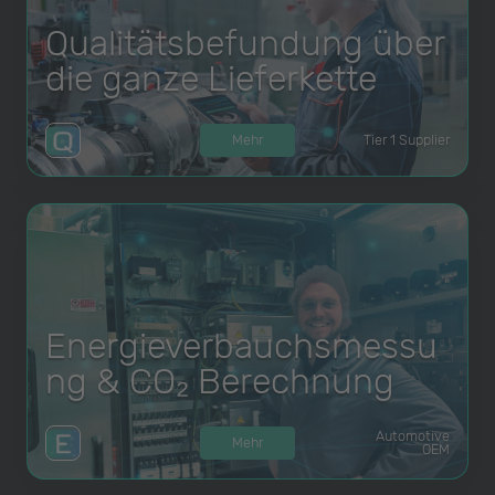
Qualitätsbefundung über
die ganze Lieferkette
Mehr
Tier 1 Supplier
Energieverbauchsmessu
ng & CO₂ Berechnung
Automotive
Mehr
OEM